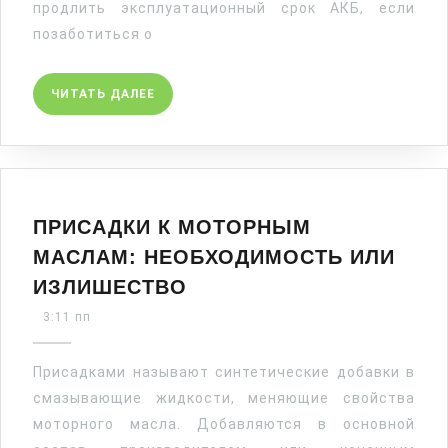
продлить эксплуатационный срок АКБ, если
позаботиться о
ЧИТАТЬ
ЧИТАТЬ ДАЛЕЕ
ДАЛЕЕ
ПРИСАДКИ К МОТОРНЫМ
МАСЛАМ: НЕОБХОДИМОСТЬ ИЛИ
ПРИСАДКИ
ИЗЛИШЕСТВО
К
3:11 пп
МОТОРНЫМ
МАСЛАМ:
Присадками называют синтетические добавки в
НЕОБХОДИМОСТЬ
смазывающие жидкости, меняющие свойства
ИЛИ
ИЗЛИШЕСТВО
моторного масла. Добавляются в основной