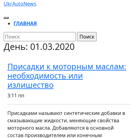
Перейти
UkrAutoNews
к
содержимому
Кнопка
ГЛАВНАЯ
Открыть
КНОПКА
Найти:
ЗАКРЫТЬ
День:
01.03.2020
Присадки к моторным маслам:
необходимость или
Присадки
излишество
к
3:11 пп
моторным
маслам:
Присадками называют синтетические добавки в
необходимость
смазывающие жидкости, меняющие свойства
моторного масла. Добавляются в основной
или
состав производителем или конечным